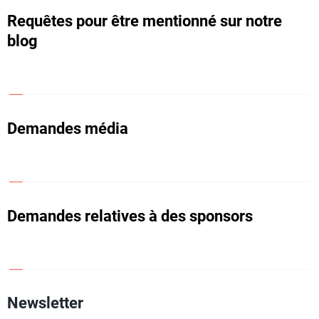
r
T
Requêtes pour être mentionné sur notre
blog
E
Q
U
Demandes média
I
P
E
Demandes relatives à des sponsors
Newsletter